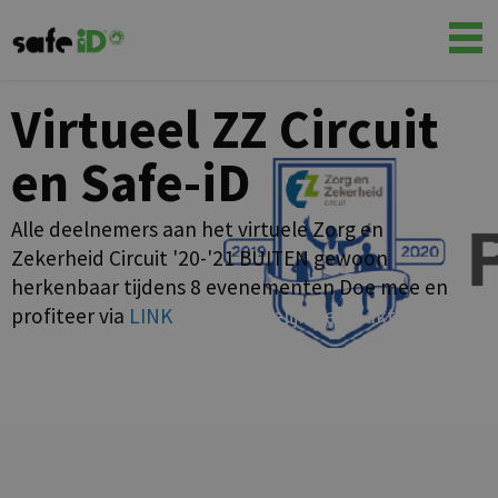
Virtueel ZZ Circuit
en Safe-iD
Alle deelnemers aan het virtuele
Zorg en
Zekerheid Circuit '20-'21
BUITEN gewoon
herkenbaar tijdens 8 evenementen
Doe mee en
profiteer via
LINK
Mede mogelijk gemaakt door
PROM'ES Eventsupplies