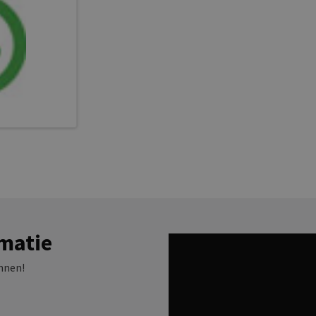
matie
nnen!