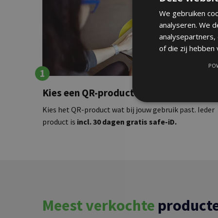
We gebruiken coo
analyseren. We d
analysepartners,
of die zij hebben
POW
1
Kies een QR-product
Kies het QR-product wat bij jouw gebruik past. Ieder
product is
incl. 30 dagen gratis safe-iD.
Meest verkochte
product