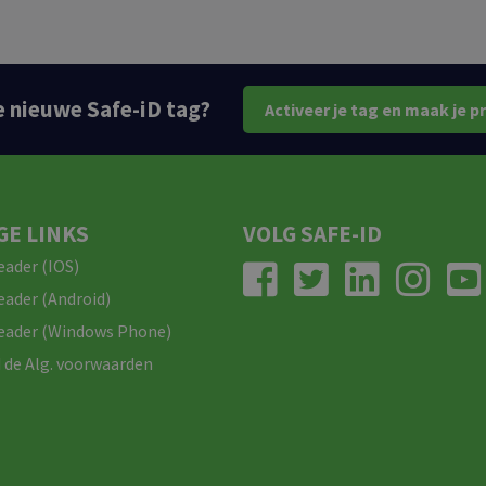
e nieuwe Safe-iD tag?
Activeer je tag en maak je p
GE LINKS
VOLG SAFE-ID
eader (IOS)
eader (Android)
eader (Windows Phone)
de Alg. voorwaarden