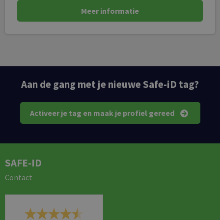
Meer informatie
Aan de gang met je nieuwe Safe-iD tag?
Activeer je tag en maak je profiel gereed
SAFE-ID
Contact