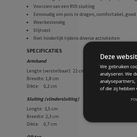
Voorzien van een RVS sluiting
Eenvoudig om pols te dragen, comfortabel, goed z
Weerbestendig
Slijtvast
Niet hinderlijk tijdens diverse activiteiten
SPECIFICATIES
Deze websit
Armband
We gebruiken coo
Lengte (verstelbaar): 22 cm max. (excl. sluiting)
analyseren. We d
Breedte: 1,8 cm
analysepartners,
Dikte: 0,2 cm
of die zij hebben
Sluiting (vlindersluiting)
POW
Lengte: 3,5 cm
Breedte: 2,3 cm
Dikte: 0,7 cm
QR tag