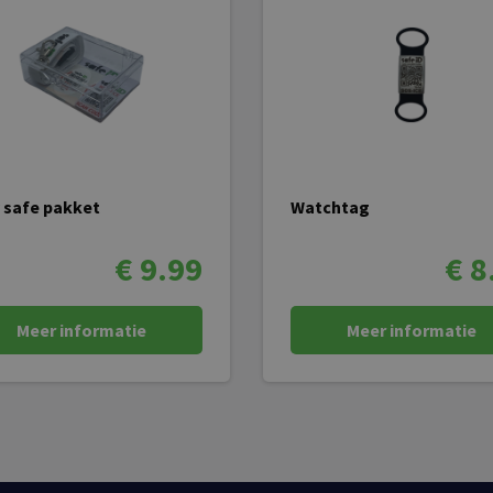
y safe pakket
Watchtag
€ 9.99
€ 8
Meer informatie
Meer informatie