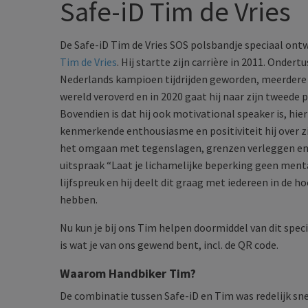
Safe-iD Tim de Vries
De Safe-iD Tim de Vries SOS polsbandje speciaal ont
Tim de Vries
. Hij startte zijn carrière in 2011. Ondertu
Nederlands kampioen tijdrijden geworden, meerdere 
wereld veroverd en in 2020 gaat hij naar zijn tweede
Bovendien is dat hij ook motivational speaker is, hieri
kenmerkende enthousiasme en positiviteit hij over zi
het omgaan met tegenslagen, grenzen verleggen en 
uitspraak “Laat je lichamelijke beperking geen mental
lijfspreuk en hij deelt dit graag met iedereen in de h
hebben.
Nu kun je bij ons Tim helpen doormiddel van dit speci
is wat je van ons gewend bent, incl. de QR code.
Waarom Handbiker Tim?
De combinatie tussen Safe-iD en Tim was redelijk snel