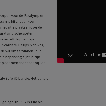
worpen voor de Paralympiër
ssen is hij al paar keer
medaille plaatsen over de
 paralympische spelen!
n vertelt hij met zijn
jn carrière. De ups & downs,
de wil om te winnen. Zijn
e beperking zijn” is zijn
oop dat men daar baat bij kan
ale Safe-iD bandje. Het bandje
 gelegd. In 1997 is Tim als