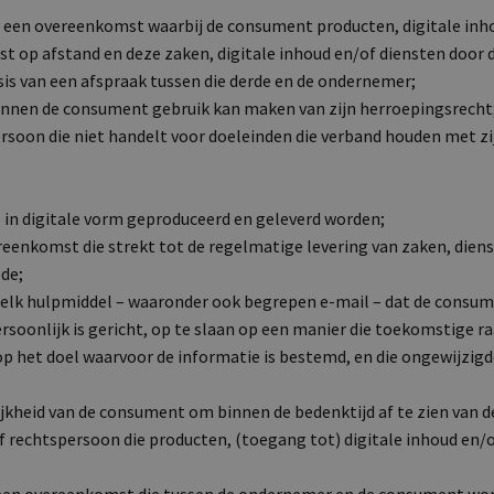
: een overeenkomst waarbij de consument producten, digitale inho
 op afstand en deze zaken, digitale inhoud en/of diensten door
asis van een afspraak tussen die derde en de ondernemer;
binnen de consument gebruik kan maken van zijn herroepingsrecht
persoon die niet handelt voor doeleinden die verband houden met zi
e in digitale vorm geproduceerd en geleverd worden;
reenkomst die strekt tot de regelmatige levering van zaken, diens
de;
: elk hulpmiddel – waaronder ook begrepen e-mail – dat de consum
soonlijk is gericht, op te slaan op een manier die toekomstige r
op het doel waarvoor de informatie is bestemd, en die ongewijzig
ijkheid van de consument om binnen de bedenktijd af te zien van 
 of rechtspersoon die producten, (toegang tot) digitale inhoud en/