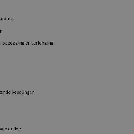
arantie
ng
ur, opzegging en verlenging
jkende bepalingen
aan onder: