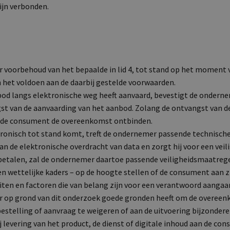
ijn verbonden.
voorbehoud van het bepaalde in lid 4, tot stand op het moment 
het voldoen aan de daarbij gestelde voorwaarden.
od langs elektronische weg heeft aanvaard, bevestigt de onderne
st van de aanvaarding van het aanbod. Zolang de ontvangst van d
n de consument de overeenkomst ontbinden.
ronisch tot stand komt, treft de ondernemer passende technische
an de elektronische overdracht van data en zorgt hij voor een vei
etalen, zal de ondernemer daartoe passende veiligheidsmaatrege
n wettelijke kaders – op de hoogte stellen of de consument aan z
eiten en factoren die van belang zijn voor een verantwoord aang
 op grond van dit onderzoek goede gronden heeft om de overeenko
stelling of aanvraag te weigeren of aan de uitvoering bijzonder
ij levering van het product, de dienst of digitale inhoud aan de c