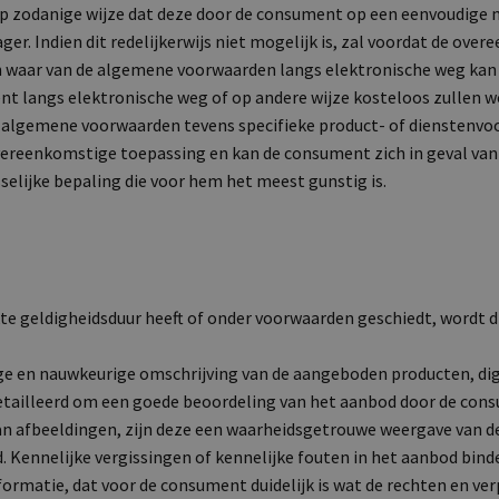
op zodanige wijze dat deze door de consument op een eenvoudige
r. Indien dit redelijkerwijs niet mogelijk is, zal voordat de ove
 waar van de algemene voorwaarden langs elektronische weg ka
ent langs elektronische weg of op andere wijze kosteloos zullen
e algemene voorwaarden tevens specifieke product- of dienstenvoo
overeenkomstige toepassing en kan de consument zich in geval va
elijke bepaling die voor hem het meest gunstig is.
e geldigheidsduur heeft of onder voorwaarden geschiedt, wordt di
ge en nauwkeurige omschrijving van de aangeboden producten, digi
detailleerd om een goede beoordeling van het aanbod door de con
n afbeeldingen, zijn deze een waarheidsgetrouwe weergave van 
d. Kennelijke vergissingen of kennelijke fouten in het aanbod bin
ormatie, dat voor de consument duidelijk is wat de rechten en verp