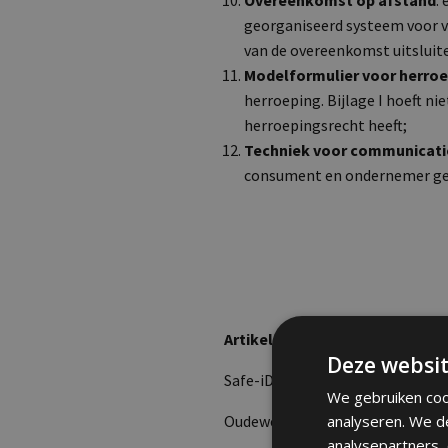
Overeenkomst op afstand
:
georganiseerd systeem voor ve
van de overeenkomst uitsluit
Modelformulier voor herro
herroeping. Bijlage I hoeft ni
herroepingsrecht heeft;
Techniek voor communicati
consument en ondernemer geli
Artikel 2 – Identiteit van de o
Deze websit
Safe-iD B.V.
We gebruiken coo
Oudeweg 115
analyseren. We d
analysepartners,