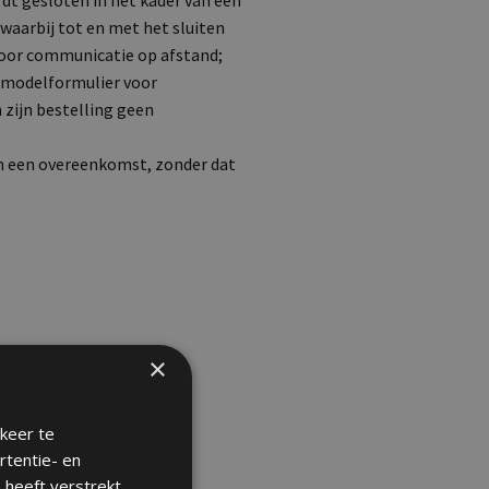
t gesloten in het kader van een
waarbij tot en met het sluiten
voor communicatie op afstand;
e modelformulier voor
 zijn bestelling geen
an een overeenkomst, zonder dat
×
keer te
rtentie- en
 heeft verstrekt