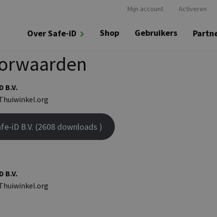
Mijn account
Activeren
Shop
Gebruikers
Over Safe-iD
Partn
orwaarden
 B.V.
Thuiwinkel.org
e-iD B.V. (2608 downloads )
 B.V.
Thuiwinkel.org