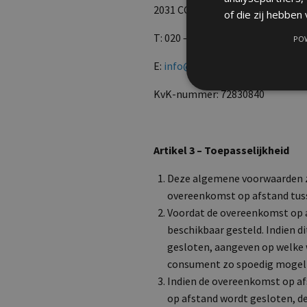
2031 CC Haarlem
of die zij hebben
T: 020 – 261 1970
POW
E:
info@safe-id.nl
KvK-nummer: 72830840
Artikel 3 – Toepasselijkheid
Deze algemene voorwaarden z
overeenkomst op afstand tu
Voordat de overeenkomst op 
beschikbaar gesteld. Indien d
gesloten, aangeven op welke w
consument zo spoedig mogeli
Indien de overeenkomst op afs
op afstand wordt gesloten, d