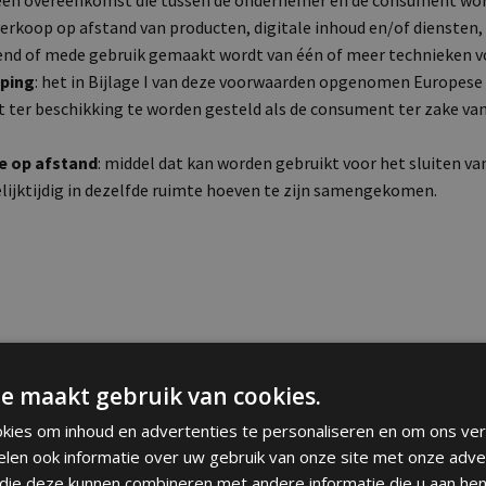
 een overeenkomst die tussen de ondernemer en de consument word
rkoop op afstand van producten, digitale inhoud en/of diensten, 
end of mede gebruik gemaakt wordt van één of meer technieken 
eping
: het in Bijlage I van deze voorwaarden opgenomen Europes
et ter beschikking te worden gesteld als de consument ter zake van
e op afstand
: middel dat kan worden gebruikt voor het sluiten v
jktijdig in dezelfde ruimte hoeven te zijn samengekomen.
ndernemer
e maakt gebruik van cookies.
kies om inhoud en advertenties te personaliseren en om ons ver
elen ook informatie over uw gebruik van onze site met onze adve
 die deze kunnen combineren met andere informatie die u aan hen